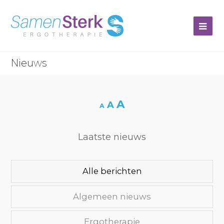
Op
Mob
Nieuws
Me
A
A
A
Laatste nieuws
Alle berichten
Algemeen nieuws
Ergotherapie