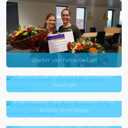
Starter van het kwartaal
Opening Samen Sterk Ergotherapie
Waalwijk!
Ergotherapie; ook voor mensen in de
laatste levensfase
Voorkomen is beter dan genezen